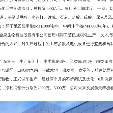
药化工中间体项目，总投资4.38亿元。项目分二期建设，一期计划总
，主要以甲醇、小苏打、片碱、石灰、盐酸、硫酸、尿素及乙
丁酰乙酸甲酯(M1)1000吨/年、中间体母核(M4)800吨/年)、
泉生物科技股份有限公司使用相同工艺已规模化生产，技术成
相结合的方式，对生产过程中的工艺参数及电机设备进行监测和自
车间三、生产车间十、甲类库房3座、乙类库房1座、丙类库房1
合罐区、LNG供气站、事故水池、研发楼、食堂等，总建筑面
家验收，正式试车生产。经过两个月的不断调试及优化，8月份起
.2亿，净利润预计分别为2000万、5000万，公司未来发展前景积极